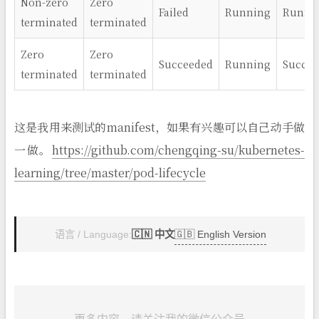
Non-zero
Zero
Failed
Running
Runni
terminated
terminated
Zero
Zero
Succeeded
Running
Succee
terminated
terminated
这是我用来测试的manifest，如果有兴趣可以自己动手做
一做。
https://github.com/chengqing-su/kubernetes-
learning/tree/master/pod-lifecycle
🇬🇧 English Version
语言 / Language:
🇨🇳 中文