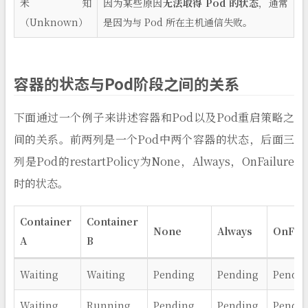
未知
因为某些原因
无法取得 Pod 的状态
，通常
（Unknown）
是因为与 Pod 所在主机通信失败。
容器的状态与Pod阶段之间的关系
下面通过一个例子来讲述容器和Pod以及Pod重启策略之
间的关系。前两列是一个Pod中两个容器的状态，后面三
列是Pod的restartPolicy为None，Always，OnFailure
时的状态。
Container
Container
None
Always
OnFail
A
B
Waiting
Waiting
Pending
Pending
Pendi
Waiting
Running
Pending
Pending
Pendi