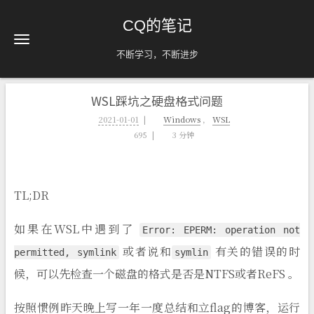
CQ的笔记
不断学习，不断进步
WSL踩坑之硬盘格式问题
2021-01-01
Windows
，
WSL
695
3 分钟
TL;DR
如果在WSL中遇到了
Error: EPERM: operation not
或者说和
有关的错误的时
permitted, symlink
symlin
候，可以先检查一个磁盘的格式是否是NTFS或者ReFS 。
按照惯例昨天晚上写一年一度总结和立flag的博客，运行