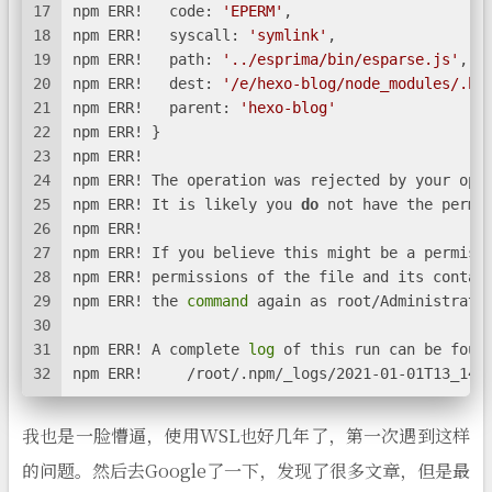
17
npm ERR!   code: 
'EPERM'
,
18
npm ERR!   syscall: 
'symlink'
,
19
npm ERR!   path: 
'../esprima/bin/esparse.js'
,
20
npm ERR!   dest: 
'/e/hexo-blog/node_modules/.bi
21
npm ERR!   parent: 
'hexo-blog'
22
npm ERR! }
23
npm ERR!
24
npm ERR! The operation was rejected by your ope
25
npm ERR! It is likely you 
do
 not have the permi
26
npm ERR!
27
npm ERR! If you believe this might be a permiss
28
npm ERR! permissions of the file and its contai
29
npm ERR! the 
command
 again as root/Administrato
30
31
npm ERR! A complete 
log
 of this run can be foun
32
npm ERR!     /root/.npm/_logs/2021-01-01T13_14_
我也是一脸懵逼，使用WSL也好几年了，第一次遇到这样
的问题。然后去Google了一下，发现了很多文章，但是最