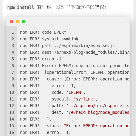
的时候，发现了下面这样的错误：
npm install
1
npm ERR! code EPERM
2
npm ERR! syscall symlink
3
npm ERR! path ../esprima/bin/esparse.js
4
npm ERR! dest /e/hexo-blog/node_modules/.bin/es
5
npm ERR! errno -1
6
npm ERR! Error: EPERM: operation not permitted,
7
npm ERR!  [OperationalError: EPERM: operation n
8
npm ERR!   cause: [Error: EPERM: operation not 
9
npm ERR!     errno: -1,
10
npm ERR!     code: 
'EPERM'
,
11
npm ERR!     syscall: 
'symlink'
,
12
npm ERR!     path: 
'../esprima/bin/esparse.js'
,
13
npm ERR!     dest: 
'/e/hexo-blog/node_modules/.
14
npm ERR!   },
15
npm ERR!   stack: 
"Error: EPERM: operation not 
16
npm ERR!   errno: -1,