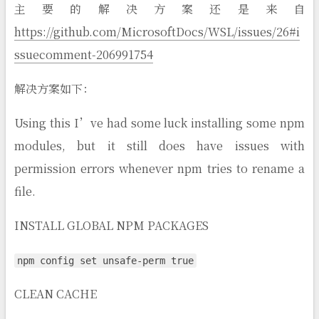
主要的解决方案还是来自
https://github.com/MicrosoftDocs/WSL/issues/26#i
ssuecomment-206991754
解决方案如下：
Using this I’ve had some luck installing some npm
modules, but it still does have issues with
permission errors whenever npm tries to rename a
file.
INSTALL GLOBAL NPM PACKAGES
npm config set unsafe-perm true
CLEAN CACHE